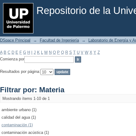
Filtrar por: Materia
Repositorio de la Uni
DSpace Principal
→
Facultad de Ingeniería
→
Laboratorio de Energía y 
A
B
C
D
E
F
G
H
I
J
K
L
M
N
O
P
Q
R
S
T
U
V
W
X
Y
Z
Comienza por
Resultados por página:
Filtrar por: Materia
Mostrando ítems 1-10 de 1
ambiente urbano (1)
calidad del agua (1)
contaminación (1)
contaminación acústica (1)