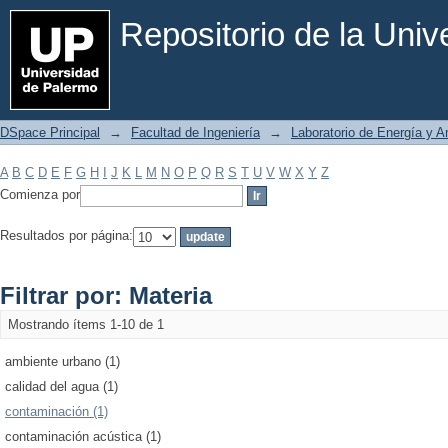
Filtrar por: Materia
Repositorio de la Uni
DSpace Principal
→
Facultad de Ingeniería
→
Laboratorio de Energía y 
A
B
C
D
E
F
G
H
I
J
K
L
M
N
O
P
Q
R
S
T
U
V
W
X
Y
Z
Comienza por
Resultados por página:
Filtrar por: Materia
Mostrando ítems 1-10 de 1
ambiente urbano (1)
calidad del agua (1)
contaminación (1)
contaminación acústica (1)