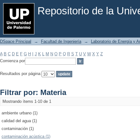
Filtrar por: Materia
Repositorio de la Uni
DSpace Principal
→
Facultad de Ingeniería
→
Laboratorio de Energía y 
A
B
C
D
E
F
G
H
I
J
K
L
M
N
O
P
Q
R
S
T
U
V
W
X
Y
Z
Comienza por
Resultados por página:
Filtrar por: Materia
Mostrando ítems 1-10 de 1
ambiente urbano (1)
calidad del agua (1)
contaminación (1)
contaminación acústica (1)