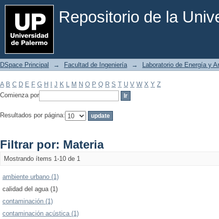
Filtrar por: Materia
Repositorio de la Uni
DSpace Principal
→
Facultad de Ingeniería
→
Laboratorio de Energía y 
A
B
C
D
E
F
G
H
I
J
K
L
M
N
O
P
Q
R
S
T
U
V
W
X
Y
Z
Comienza por
Resultados por página:
Filtrar por: Materia
Mostrando ítems 1-10 de 1
ambiente urbano (1)
calidad del agua (1)
contaminación (1)
contaminación acústica (1)