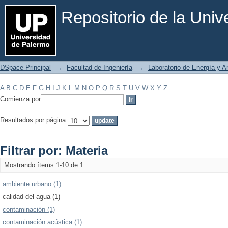
Filtrar por: Materia
Repositorio de la Uni
DSpace Principal
→
Facultad de Ingeniería
→
Laboratorio de Energía y 
A
B
C
D
E
F
G
H
I
J
K
L
M
N
O
P
Q
R
S
T
U
V
W
X
Y
Z
Comienza por
Resultados por página:
Filtrar por: Materia
Mostrando ítems 1-10 de 1
ambiente urbano (1)
calidad del agua (1)
contaminación (1)
contaminación acústica (1)