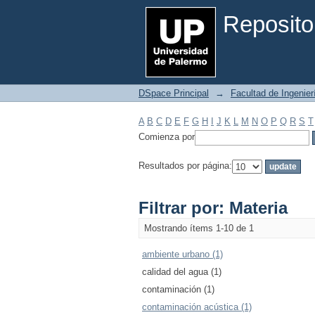
Filtrar por: Materia
Reposito
DSpace Principal
→
Facultad de Ingenier
A
B
C
D
E
F
G
H
I
J
K
L
M
N
O
P
Q
R
S
T
Comienza por
Resultados por página:
Filtrar por: Materia
Mostrando ítems 1-10 de 1
ambiente urbano (1)
calidad del agua (1)
contaminación (1)
contaminación acústica (1)