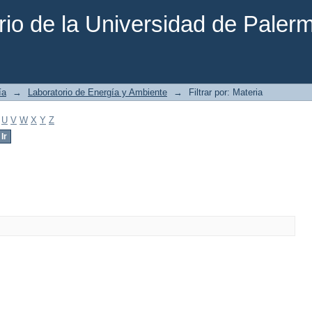
rio de la Universidad de Paler
ía
→
Laboratorio de Energía y Ambiente
→
Filtrar por: Materia
U
V
W
X
Y
Z