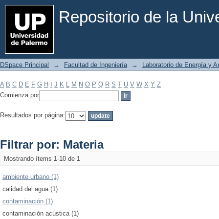
Filtrar por: Materia
Repositorio de la Uni
DSpace Principal
→
Facultad de Ingeniería
→
Laboratorio de Energía y 
A
B
C
D
E
F
G
H
I
J
K
L
M
N
O
P
Q
R
S
T
U
V
W
X
Y
Z
Comienza por
Resultados por página:
Filtrar por: Materia
Mostrando ítems 1-10 de 1
ambiente urbano (1)
calidad del agua (1)
contaminación (1)
contaminación acústica (1)