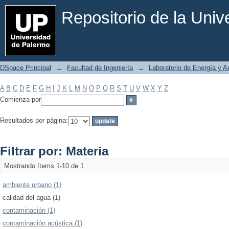
Filtrar por: Materia
Repositorio de la Uni
DSpace Principal
→
Facultad de Ingeniería
→
Laboratorio de Energía y 
A
B
C
D
E
F
G
H
I
J
K
L
M
N
O
P
Q
R
S
T
U
V
W
X
Y
Z
Comienza por
Resultados por página:
Filtrar por: Materia
Mostrando ítems 1-10 de 1
ambiente urbano (1)
calidad del agua (1)
contaminación (1)
contaminación acústica (1)