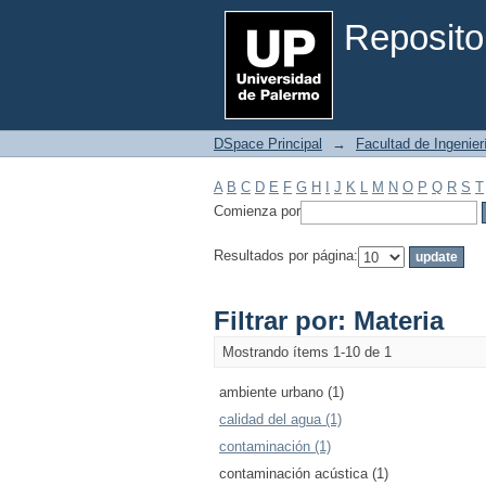
Filtrar por: Materia
Reposito
DSpace Principal
→
Facultad de Ingenier
A
B
C
D
E
F
G
H
I
J
K
L
M
N
O
P
Q
R
S
T
Comienza por
Resultados por página:
Filtrar por: Materia
Mostrando ítems 1-10 de 1
ambiente urbano (1)
calidad del agua (1)
contaminación (1)
contaminación acústica (1)