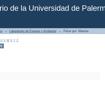
rio de la Universidad de Paler
ía
→
Laboratorio de Energía y Ambiente
→
Filtrar por: Materia
U
V
W
X
Y
Z