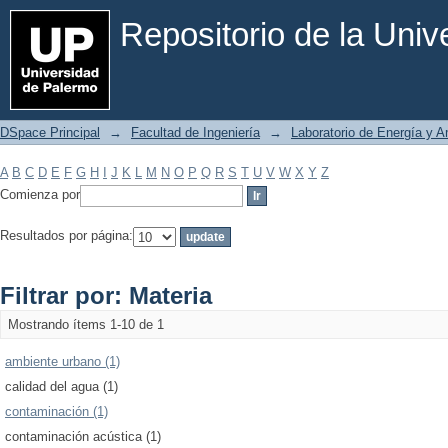
Filtrar por: Materia
Repositorio de la Uni
DSpace Principal
→
Facultad de Ingeniería
→
Laboratorio de Energía y 
A
B
C
D
E
F
G
H
I
J
K
L
M
N
O
P
Q
R
S
T
U
V
W
X
Y
Z
Comienza por
Resultados por página:
Filtrar por: Materia
Mostrando ítems 1-10 de 1
ambiente urbano (1)
calidad del agua (1)
contaminación (1)
contaminación acústica (1)