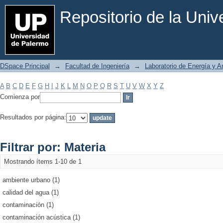
Filtrar por: Materia
Repositorio de la Uni
DSpace Principal
→
Facultad de Ingeniería
→
Laboratorio de Energía y 
A
B
C
D
E
F
G
H
I
J
K
L
M
N
O
P
Q
R
S
T
U
V
W
X
Y
Z
Comienza por
Resultados por página:
Filtrar por: Materia
Mostrando ítems 1-10 de 1
ambiente urbano (1)
calidad del agua (1)
contaminación (1)
contaminación acústica (1)