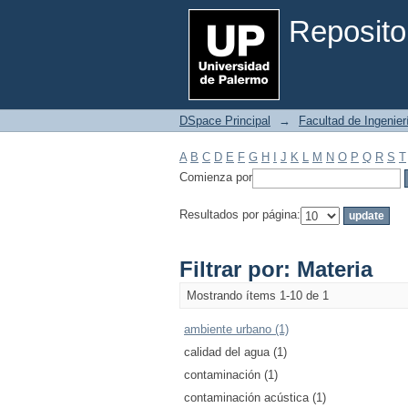
Filtrar por: Materia
Reposito
DSpace Principal
→
Facultad de Ingenier
A
B
C
D
E
F
G
H
I
J
K
L
M
N
O
P
Q
R
S
T
Comienza por
Resultados por página:
Filtrar por: Materia
Mostrando ítems 1-10 de 1
ambiente urbano (1)
calidad del agua (1)
contaminación (1)
contaminación acústica (1)