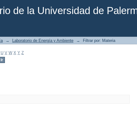
rio de la Universidad de Paler
ía
→
Laboratorio de Energía y Ambiente
→
Filtrar por: Materia
U
V
W
X
Y
Z