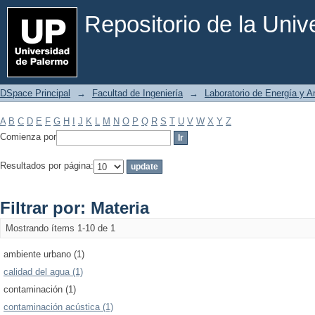
Filtrar por: Materia
Repositorio de la Uni
DSpace Principal
→
Facultad de Ingeniería
→
Laboratorio de Energía y 
A
B
C
D
E
F
G
H
I
J
K
L
M
N
O
P
Q
R
S
T
U
V
W
X
Y
Z
Comienza por
Resultados por página:
Filtrar por: Materia
Mostrando ítems 1-10 de 1
ambiente urbano (1)
calidad del agua (1)
contaminación (1)
contaminación acústica (1)