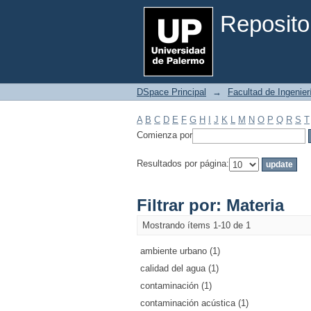
Filtrar por: Materia
Reposito
DSpace Principal
→
Facultad de Ingenier
A
B
C
D
E
F
G
H
I
J
K
L
M
N
O
P
Q
R
S
T
Comienza por
Resultados por página:
Filtrar por: Materia
Mostrando ítems 1-10 de 1
ambiente urbano (1)
calidad del agua (1)
contaminación (1)
contaminación acústica (1)