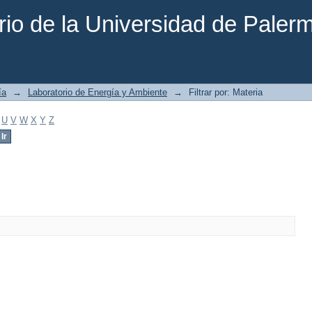
rio de la Universidad de Paler
ía
→
Laboratorio de Energía y Ambiente
→
Filtrar por: Materia
U
V
W
X
Y
Z