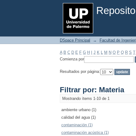
Filtrar por: Materia
Reposito
DSpace Principal
→
Facultad de Ingenier
A
B
C
D
E
F
G
H
I
J
K
L
M
N
O
P
Q
R
S
T
Comienza por
Resultados por página:
Filtrar por: Materia
Mostrando ítems 1-10 de 1
ambiente urbano (1)
calidad del agua (1)
contaminación (1)
contaminación acústica (1)