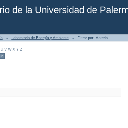
rio de la Universidad de Paler
ía
→
Laboratorio de Energía y Ambiente
→
Filtrar por: Materia
U
V
W
X
Y
Z