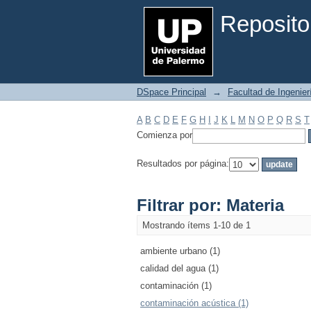
Filtrar por: Materia
Reposito
DSpace Principal
→
Facultad de Ingenier
A
B
C
D
E
F
G
H
I
J
K
L
M
N
O
P
Q
R
S
T
Comienza por
Resultados por página:
Filtrar por: Materia
Mostrando ítems 1-10 de 1
ambiente urbano (1)
calidad del agua (1)
contaminación (1)
contaminación acústica (1)