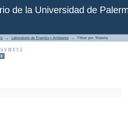
rio de la Universidad de Paler
ía
→
Laboratorio de Energía y Ambiente
→
Filtrar por: Materia
U
V
W
X
Y
Z