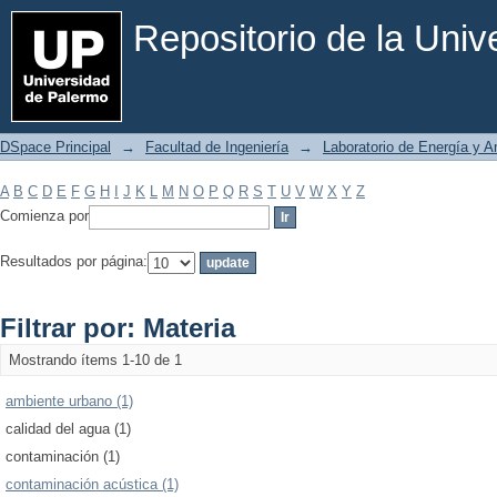
Filtrar por: Materia
Repositorio de la Uni
DSpace Principal
→
Facultad de Ingeniería
→
Laboratorio de Energía y 
A
B
C
D
E
F
G
H
I
J
K
L
M
N
O
P
Q
R
S
T
U
V
W
X
Y
Z
Comienza por
Resultados por página:
Filtrar por: Materia
Mostrando ítems 1-10 de 1
ambiente urbano (1)
calidad del agua (1)
contaminación (1)
contaminación acústica (1)