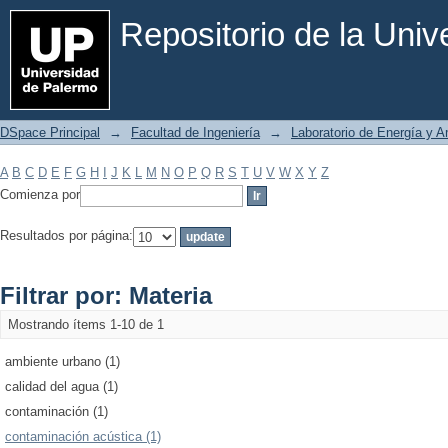
Filtrar por: Materia
Repositorio de la Uni
DSpace Principal
→
Facultad de Ingeniería
→
Laboratorio de Energía y 
A
B
C
D
E
F
G
H
I
J
K
L
M
N
O
P
Q
R
S
T
U
V
W
X
Y
Z
Comienza por
Resultados por página:
Filtrar por: Materia
Mostrando ítems 1-10 de 1
ambiente urbano (1)
calidad del agua (1)
contaminación (1)
contaminación acústica (1)