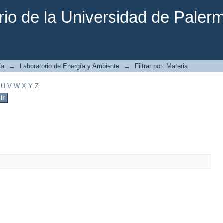
rio de la Universidad de Paler
ía
→
Laboratorio de Energía y Ambiente
→
Filtrar por: Materia
U
V
W
X
Y
Z