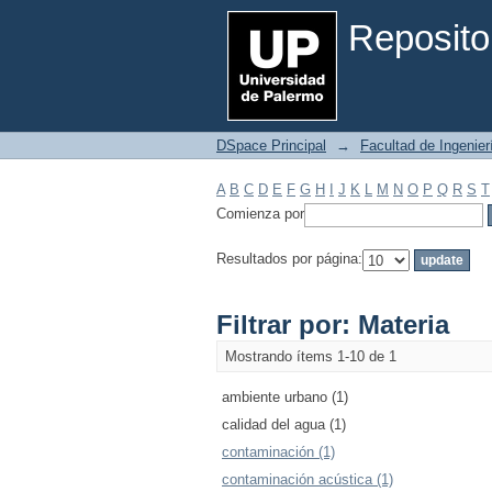
Filtrar por: Materia
Reposito
DSpace Principal
→
Facultad de Ingenier
A
B
C
D
E
F
G
H
I
J
K
L
M
N
O
P
Q
R
S
T
Comienza por
Resultados por página:
Filtrar por: Materia
Mostrando ítems 1-10 de 1
ambiente urbano (1)
calidad del agua (1)
contaminación (1)
contaminación acústica (1)