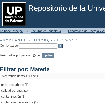
Filtrar por: Materia
Repositorio de la Uni
DSpace Principal
→
Facultad de Ingeniería
→
Laboratorio de Energía y 
A
B
C
D
E
F
G
H
I
J
K
L
M
N
O
P
Q
R
S
T
U
V
W
X
Y
Z
Comienza por
Resultados por página:
Filtrar por: Materia
Mostrando ítems 1-10 de 1
ambiente urbano (1)
calidad del agua (1)
contaminación (1)
contaminación acústica (1)