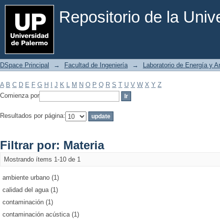
Filtrar por: Materia
Repositorio de la Uni
DSpace Principal
→
Facultad de Ingeniería
→
Laboratorio de Energía y 
A
B
C
D
E
F
G
H
I
J
K
L
M
N
O
P
Q
R
S
T
U
V
W
X
Y
Z
Comienza por
Resultados por página:
Filtrar por: Materia
Mostrando ítems 1-10 de 1
ambiente urbano (1)
calidad del agua (1)
contaminación (1)
contaminación acústica (1)