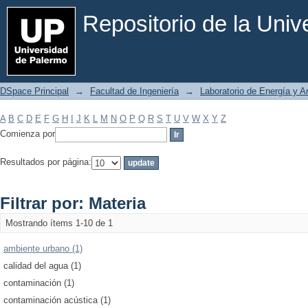
Filtrar por: Materia
Repositorio de la Uni
DSpace Principal
→
Facultad de Ingeniería
→
Laboratorio de Energía y 
A
B
C
D
E
F
G
H
I
J
K
L
M
N
O
P
Q
R
S
T
U
V
W
X
Y
Z
Comienza por
Resultados por página:
Filtrar por: Materia
Mostrando ítems 1-10 de 1
ambiente urbano (1)
calidad del agua (1)
contaminación (1)
contaminación acústica (1)