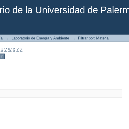
rio de la Universidad de Paler
ía
→
Laboratorio de Energía y Ambiente
→
Filtrar por: Materia
U
V
W
X
Y
Z