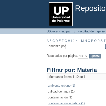
Filtrar por: Materia
Reposito
DSpace Principal
→
Facultad de Ingenier
A
B
C
D
E
F
G
H
I
J
K
L
M
N
O
P
Q
R
S
T
Comienza por
Resultados por página:
Filtrar por: Materia
Mostrando ítems 1-10 de 1
ambiente urbano (1)
calidad del agua (1)
contaminación (1)
contaminación acústica (1)