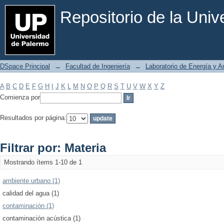
Filtrar por: Materia
Repositorio de la Uni
DSpace Principal
→
Facultad de Ingeniería
→
Laboratorio de Energía y 
A
B
C
D
E
F
G
H
I
J
K
L
M
N
O
P
Q
R
S
T
U
V
W
X
Y
Z
Comienza por
Resultados por página:
Filtrar por: Materia
Mostrando ítems 1-10 de 1
ambiente urbano (1)
calidad del agua (1)
contaminación (1)
contaminación acústica (1)