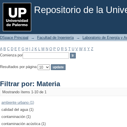
Filtrar por: Materia
Repositorio de la Uni
DSpace Principal
→
Facultad de Ingeniería
→
Laboratorio de Energía y 
A
B
C
D
E
F
G
H
I
J
K
L
M
N
O
P
Q
R
S
T
U
V
W
X
Y
Z
Comienza por
Resultados por página:
Filtrar por: Materia
Mostrando ítems 1-10 de 1
ambiente urbano (1)
calidad del agua (1)
contaminación (1)
contaminación acústica (1)