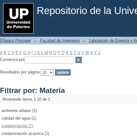
Filtrar por: Materia
Repositorio de la Uni
DSpace Principal
→
Facultad de Ingeniería
→
Laboratorio de Energía y 
A
B
C
D
E
F
G
H
I
J
K
L
M
N
O
P
Q
R
S
T
U
V
W
X
Y
Z
Comienza por
Resultados por página:
Filtrar por: Materia
Mostrando ítems 1-10 de 1
ambiente urbano (1)
calidad del agua (1)
contaminación (1)
contaminación acústica (1)