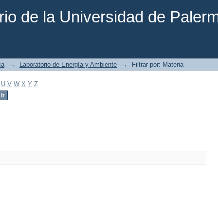
rio de la Universidad de Paler
ía
→
Laboratorio de Energía y Ambiente
→
Filtrar por: Materia
U
V
W
X
Y
Z