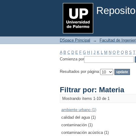
Filtrar por: Materia
Reposito
DSpace Principal
→
Facultad de Ingenier
A
B
C
D
E
F
G
H
I
J
K
L
M
N
O
P
Q
R
S
T
Comienza por
Resultados por página:
Filtrar por: Materia
Mostrando ítems 1-10 de 1
ambiente urbano (1)
calidad del agua (1)
contaminación (1)
contaminación acústica (1)