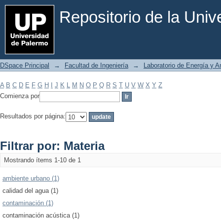
Filtrar por: Materia
Repositorio de la Uni
DSpace Principal
→
Facultad de Ingeniería
→
Laboratorio de Energía y 
A
B
C
D
E
F
G
H
I
J
K
L
M
N
O
P
Q
R
S
T
U
V
W
X
Y
Z
Comienza por
Resultados por página:
Filtrar por: Materia
Mostrando ítems 1-10 de 1
ambiente urbano (1)
calidad del agua (1)
contaminación (1)
contaminación acústica (1)