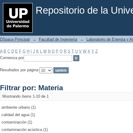
Filtrar por: Materia
Repositorio de la Uni
DSpace Principal
→
Facultad de Ingeniería
→
Laboratorio de Energía y 
A
B
C
D
E
F
G
H
I
J
K
L
M
N
O
P
Q
R
S
T
U
V
W
X
Y
Z
Comienza por
Resultados por página:
Filtrar por: Materia
Mostrando ítems 1-10 de 1
ambiente urbano (1)
calidad del agua (1)
contaminación (1)
contaminación acústica (1)