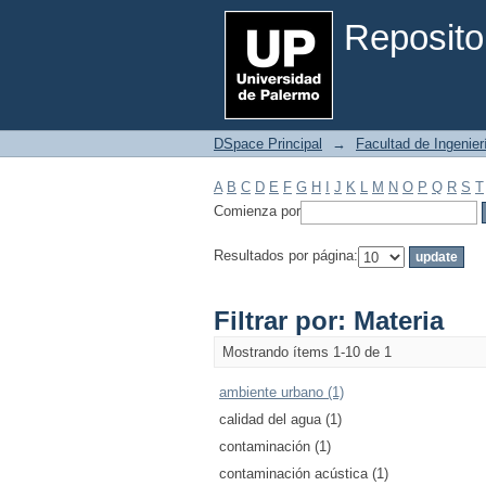
Filtrar por: Materia
Reposito
DSpace Principal
→
Facultad de Ingenier
A
B
C
D
E
F
G
H
I
J
K
L
M
N
O
P
Q
R
S
T
Comienza por
Resultados por página:
Filtrar por: Materia
Mostrando ítems 1-10 de 1
ambiente urbano (1)
calidad del agua (1)
contaminación (1)
contaminación acústica (1)