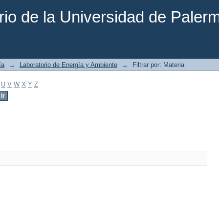
rio de la Universidad de Paler
ía
→
Laboratorio de Energía y Ambiente
→
Filtrar por: Materia
U
V
W
X
Y
Z