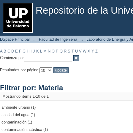
Filtrar por: Materia
Repositorio de la Uni
DSpace Principal
→
Facultad de Ingeniería
→
Laboratorio de Energía y 
A
B
C
D
E
F
G
H
I
J
K
L
M
N
O
P
Q
R
S
T
U
V
W
X
Y
Z
Comienza por
Resultados por página:
Filtrar por: Materia
Mostrando ítems 1-10 de 1
ambiente urbano (1)
calidad del agua (1)
contaminación (1)
contaminación acústica (1)