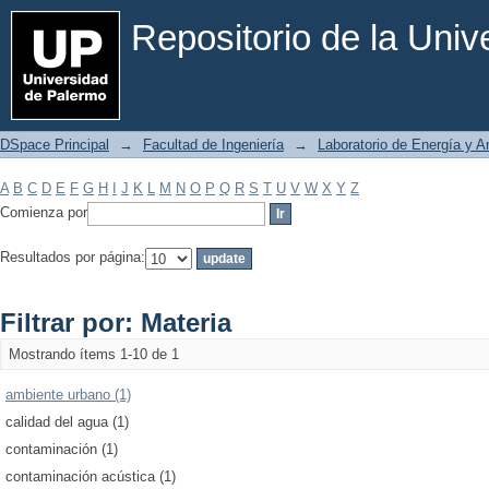
Filtrar por: Materia
Repositorio de la Uni
DSpace Principal
→
Facultad de Ingeniería
→
Laboratorio de Energía y 
A
B
C
D
E
F
G
H
I
J
K
L
M
N
O
P
Q
R
S
T
U
V
W
X
Y
Z
Comienza por
Resultados por página:
Filtrar por: Materia
Mostrando ítems 1-10 de 1
ambiente urbano (1)
calidad del agua (1)
contaminación (1)
contaminación acústica (1)