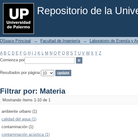
Filtrar por: Materia
Repositorio de la Uni
DSpace Principal
→
Facultad de Ingeniería
→
Laboratorio de Energía y 
A
B
C
D
E
F
G
H
I
J
K
L
M
N
O
P
Q
R
S
T
U
V
W
X
Y
Z
Comienza por
Resultados por página:
Filtrar por: Materia
Mostrando ítems 1-10 de 1
ambiente urbano (1)
calidad del agua (1)
contaminación (1)
contaminación acústica (1)