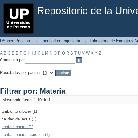
Filtrar por: Materia
Repositorio de la Uni
DSpace Principal
→
Facultad de Ingeniería
→
Laboratorio de Energía y 
A
B
C
D
E
F
G
H
I
J
K
L
M
N
O
P
Q
R
S
T
U
V
W
X
Y
Z
Comienza por
Resultados por página:
Filtrar por: Materia
Mostrando ítems 1-10 de 1
ambiente urbano (1)
calidad del agua (1)
contaminación (1)
contaminación acústica (1)