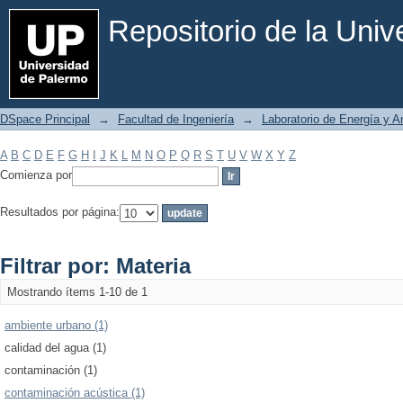
Filtrar por: Materia
Repositorio de la Uni
DSpace Principal
→
Facultad de Ingeniería
→
Laboratorio de Energía y 
A
B
C
D
E
F
G
H
I
J
K
L
M
N
O
P
Q
R
S
T
U
V
W
X
Y
Z
Comienza por
Resultados por página:
Filtrar por: Materia
Mostrando ítems 1-10 de 1
ambiente urbano (1)
calidad del agua (1)
contaminación (1)
contaminación acústica (1)