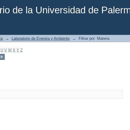
rio de la Universidad de Paler
ía
→
Laboratorio de Energía y Ambiente
→
Filtrar por: Materia
U
V
W
X
Y
Z