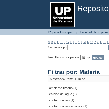
Filtrar por: Materia
Reposito
DSpace Principal
→
Facultad de Ingenier
A
B
C
D
E
F
G
H
I
J
K
L
M
N
O
P
Q
R
S
T
Comienza por
Resultados por página:
Filtrar por: Materia
Mostrando ítems 1-10 de 1
ambiente urbano (1)
calidad del agua (1)
contaminación (1)
contaminación acústica (1)