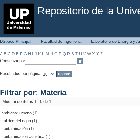
Filtrar por: Materia
Repositorio de la Uni
DSpace Principal
→
Facultad de Ingeniería
→
Laboratorio de Energía y 
A
B
C
D
E
F
G
H
I
J
K
L
M
N
O
P
Q
R
S
T
U
V
W
X
Y
Z
Comienza por
Resultados por página:
Filtrar por: Materia
Mostrando ítems 1-10 de 1
ambiente urbano (1)
calidad del agua (1)
contaminación (1)
contaminación acústica (1)