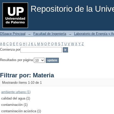
Filtrar por: Materia
Repositorio de la Uni
DSpace Principal
→
Facultad de Ingeniería
→
Laboratorio de Energía y 
A
B
C
D
E
F
G
H
I
J
K
L
M
N
O
P
Q
R
S
T
U
V
W
X
Y
Z
Comienza por
Resultados por página:
Filtrar por: Materia
Mostrando ítems 1-10 de 1
ambiente urbano (1)
calidad del agua (1)
contaminación (1)
contaminación acústica (1)