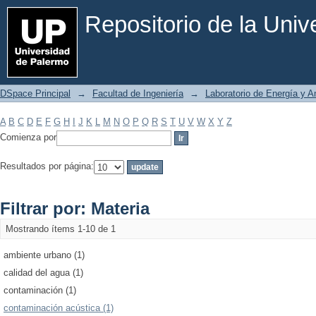
Filtrar por: Materia
Repositorio de la Uni
DSpace Principal
→
Facultad de Ingeniería
→
Laboratorio de Energía y 
A
B
C
D
E
F
G
H
I
J
K
L
M
N
O
P
Q
R
S
T
U
V
W
X
Y
Z
Comienza por
Resultados por página:
Filtrar por: Materia
Mostrando ítems 1-10 de 1
ambiente urbano (1)
calidad del agua (1)
contaminación (1)
contaminación acústica (1)