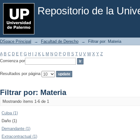
Filtrar por: Materia
Repositorio de la Uni
DSpace Principal
→
Facultad de Derecho
→
Filtrar por: Materia
A
B
C
D
E
F
G
H
I
J
K
L
M
N
O
P
Q
R
S
T
U
V
W
X
Y
Z
Comienza por
Resultados por página:
Filtrar por: Materia
Mostrando ítems 1-6 de 1
Culpa (1)
Daño (1)
Demandante (1)
Extracontractual (1)