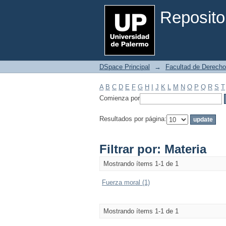
Filtrar por: Materia
Reposito
DSpace Principal
→
Facultad de Derecho
A
B
C
D
E
F
G
H
I
J
K
L
M
N
O
P
Q
R
S
T
Comienza por
Resultados por página:
Filtrar por: Materia
Mostrando ítems 1-1 de 1
Fuerza moral (1)
Mostrando ítems 1-1 de 1