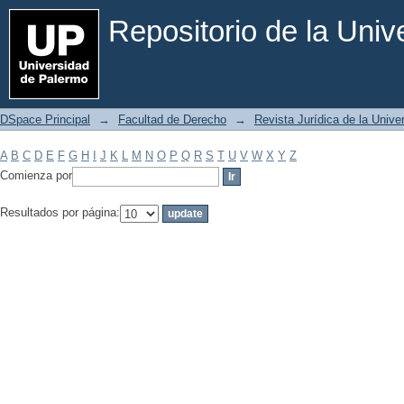
Filtrar por: Materia
Repositorio de la Uni
DSpace Principal
→
Facultad de Derecho
→
Revista Jurídica de la Univ
A
B
C
D
E
F
G
H
I
J
K
L
M
N
O
P
Q
R
S
T
U
V
W
X
Y
Z
Comienza por
Resultados por página: