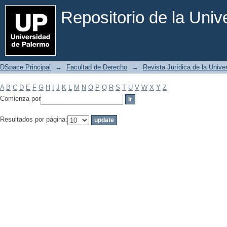
Filtrar por: Materia
Repositorio de la Uni
DSpace Principal
→
Facultad de Derecho
→
Revista Jurídica de la Univ
A
B
C
D
E
F
G
H
I
J
K
L
M
N
O
P
Q
R
S
T
U
V
W
X
Y
Z
Comienza por
Resultados por página: