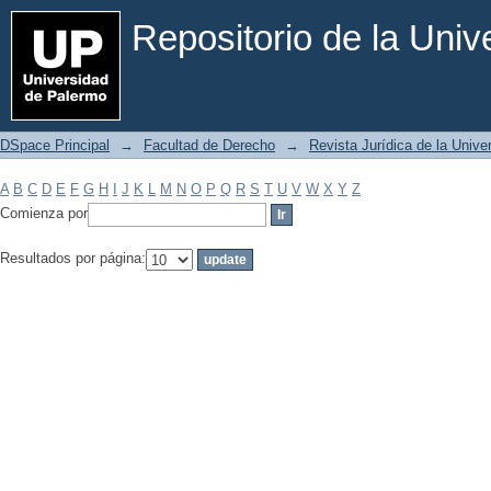
Filtrar por: Materia
Repositorio de la Uni
DSpace Principal
→
Facultad de Derecho
→
Revista Jurídica de la Univ
A
B
C
D
E
F
G
H
I
J
K
L
M
N
O
P
Q
R
S
T
U
V
W
X
Y
Z
Comienza por
Resultados por página: