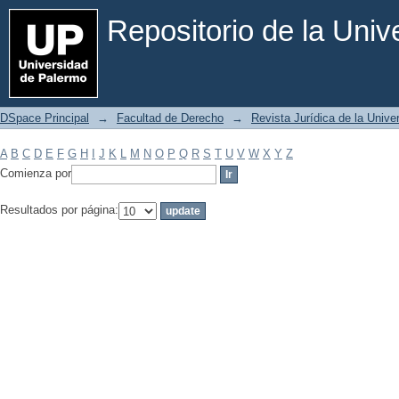
Filtrar por: Materia
Repositorio de la Uni
DSpace Principal
→
Facultad de Derecho
→
Revista Jurídica de la Univ
A
B
C
D
E
F
G
H
I
J
K
L
M
N
O
P
Q
R
S
T
U
V
W
X
Y
Z
Comienza por
Resultados por página: