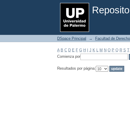
Filtrar por: Materia
Reposito
DSpace Principal
→
Facultad de Derecho
A
B
C
D
E
F
G
H
I
J
K
L
M
N
O
P
Q
R
S
T
Comienza por
Resultados por página: