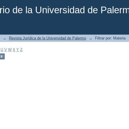
rio de la Universidad de Paler
→
Revista Jurídica de la Universidad de Palermo
→
Filtrar por: Materia
U
V
W
X
Y
Z