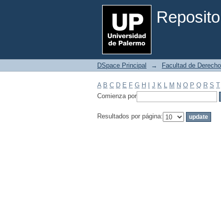
Filtrar por: Materia
Reposito
DSpace Principal
→
Facultad de Derecho
A
B
C
D
E
F
G
H
I
J
K
L
M
N
O
P
Q
R
S
T
Comienza por
Resultados por página: