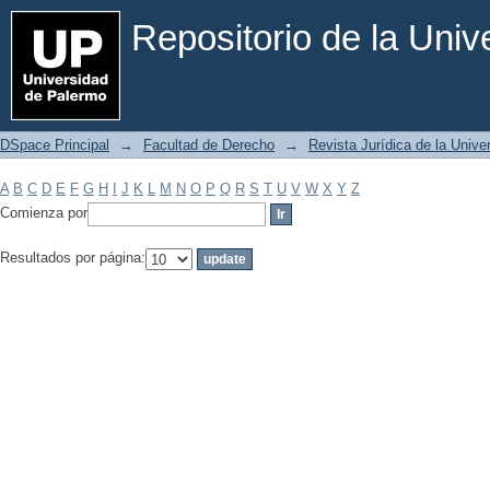
Filtrar por: Materia
Repositorio de la Uni
DSpace Principal
→
Facultad de Derecho
→
Revista Jurídica de la Univ
A
B
C
D
E
F
G
H
I
J
K
L
M
N
O
P
Q
R
S
T
U
V
W
X
Y
Z
Comienza por
Resultados por página: