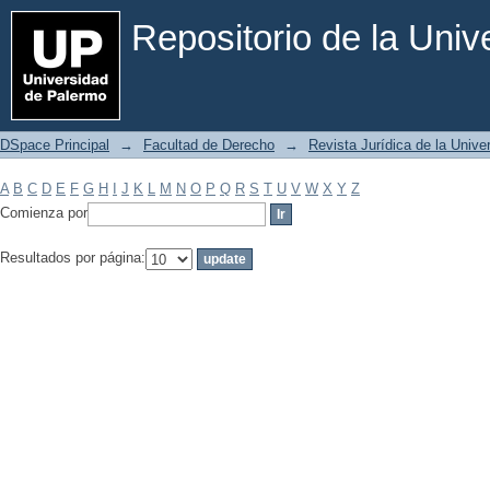
Filtrar por: Materia
Repositorio de la Uni
DSpace Principal
→
Facultad de Derecho
→
Revista Jurídica de la Univ
A
B
C
D
E
F
G
H
I
J
K
L
M
N
O
P
Q
R
S
T
U
V
W
X
Y
Z
Comienza por
Resultados por página: