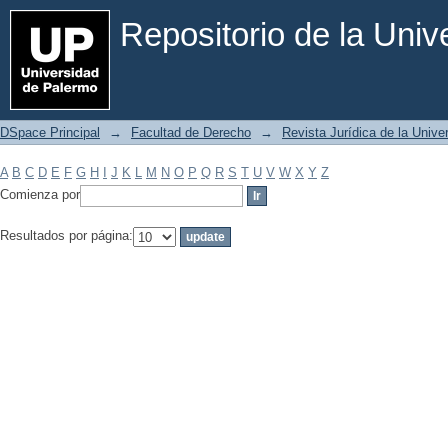
Filtrar por: Materia
Repositorio de la Uni
DSpace Principal
→
Facultad de Derecho
→
Revista Jurídica de la Univ
A
B
C
D
E
F
G
H
I
J
K
L
M
N
O
P
Q
R
S
T
U
V
W
X
Y
Z
Comienza por
Resultados por página: